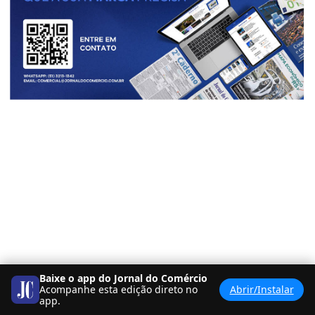
Baixe o app do Jornal do Comércio
Acompanhe esta edição direto no
Abrir/Instalar
<
BANCA
PDF
>
app.