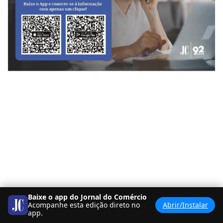
Baixe o app do Jornal do Comércio
Acompanhe esta edição direto no
Abrir/Instalar
<
BANCA
PDF
>
app.