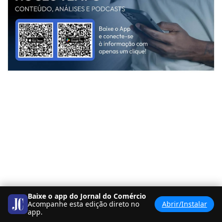
Baixe o app do Jornal do Comércio
Acompanhe esta edição direto no
Abrir/Instalar
<
BANCA
PDF
>
app.