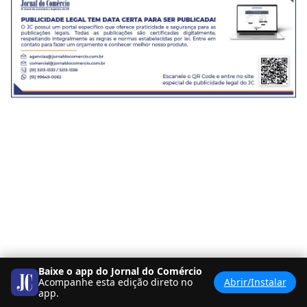
Baixe o app do Jornal do Comércio
Acompanhe esta edição direto no
Abrir/Instalar
<
BANCA
PDF
>
app.