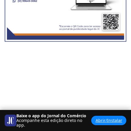
Baixe o app do Jornal do Comércio
Acompanhe esta edição direto no
Abrir/Instalar
<
BANCA
PDF
>
app.