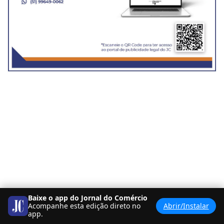
Baixe o app do Jornal do Comércio
Acompanhe esta edição direto no
Abrir/Instalar
<
BANCA
PDF
>
app.